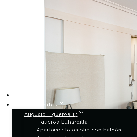
Home
Alojamientos
Augusto Figueroa 17
Figueroa Buhardilla
Apartamento amplio con balcón