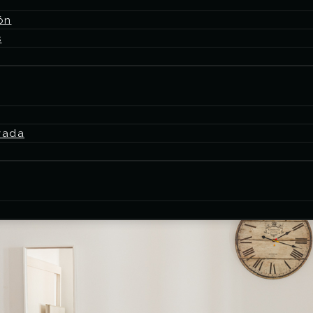
ón
s
vada