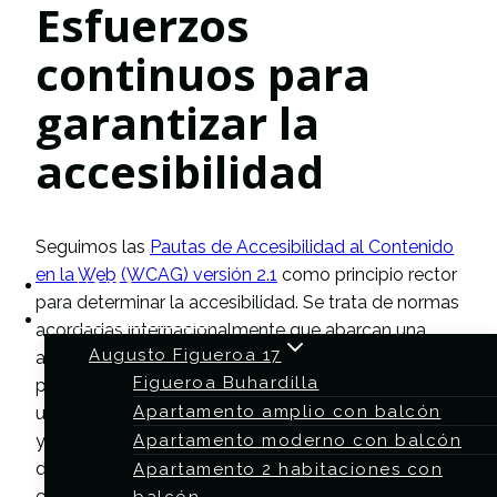
Esfuerzos
continuos para
garantizar la
accesibilidad
Seguimos las
Pautas de Accesibilidad al Contenido
en la Web (WCAG) versión 2.1
como principio rector
Home
para determinar la accesibilidad. Se trata de normas
Alojamientos
acordadas internacionalmente que abarcan una
Augusto Figueroa 17
amplia gama de recomendaciones y buenas
Figueroa Buhardilla
prácticas para hacer que los contenidos sean
Apartamento amplio con balcón
utilizables. A medida que añadimos nuevas páginas
y funcionalidades a nuestro sitio web, todos los
Apartamento moderno con balcón
diseños, códigos y prácticas de introducción de
Apartamento 2 habitaciones con
contenidos se contrastan con estas normas.