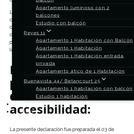
balcón
Apartamento luminoso con 2
La accesibilidad del sitio web es un proceso
balcones
continuo. Comprobamos continuamente que el
Estudio con balcón
contenido y las funciones cumplen con el nivel AA
Reyes 11
de las WCAG 2.1 y corregimos cualquier problema
Apartamento 1 Habitación con Balcón
para asegurarnos de que cumplimos o superamos
Apartamento 1 Habitación
las normas.
Apartamento 1 Habitación entrada
privada
Preparación de la
Apartamento ático de 1 Habitación
presente
Buenavista 44/ Betancourt 25
Apartamento 1 habitación con balcón
declaración de
Estudio 1 habitación
accesibilidad:
Contacto
Blog
La presente declaración fue preparada el 03 de