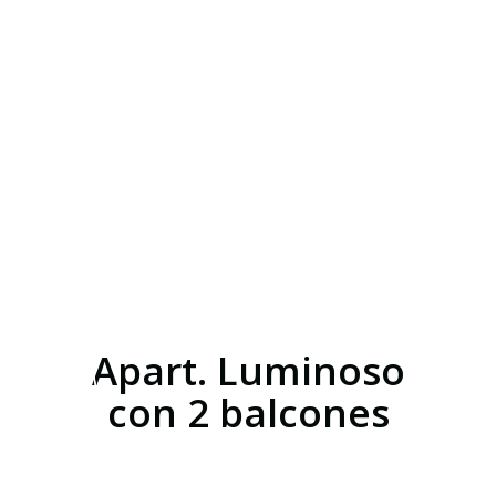
Saltar
al
contenido
Augusto Figueroa
17
Apart. Luminoso
con 2 balcones