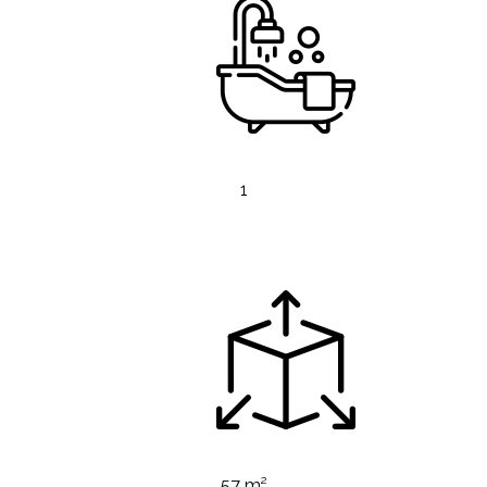
1
57 m²